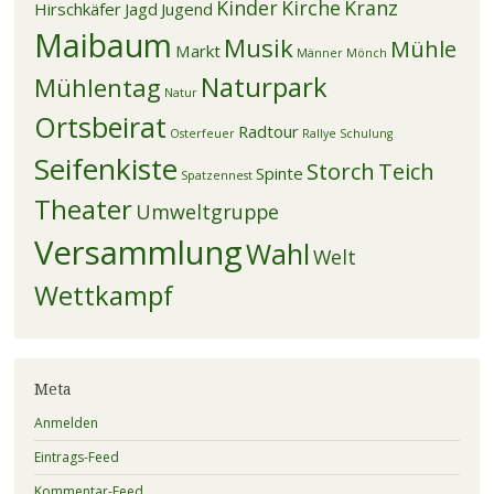
Kinder
Kirche
Kranz
Hirschkäfer
Jagd
Jugend
Maibaum
Musik
Mühle
Markt
Männer
Mönch
Naturpark
Mühlentag
Natur
Ortsbeirat
Radtour
Osterfeuer
Rallye
Schulung
Seifenkiste
Storch
Teich
Spinte
Spatzennest
Theater
Umweltgruppe
Versammlung
Wahl
Welt
Wettkampf
Meta
Anmelden
Eintrags-Feed
Kommentar-Feed