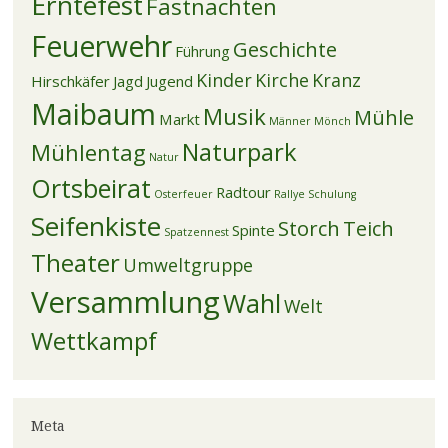
Erntefest
Fastnachten
Feuerwehr
Geschichte
Führung
Kinder
Kirche
Kranz
Hirschkäfer
Jagd
Jugend
Maibaum
Musik
Mühle
Markt
Männer
Mönch
Naturpark
Mühlentag
Natur
Ortsbeirat
Radtour
Osterfeuer
Rallye
Schulung
Seifenkiste
Storch
Teich
Spinte
Spatzennest
Theater
Umweltgruppe
Versammlung
Wahl
Welt
Wettkampf
Meta