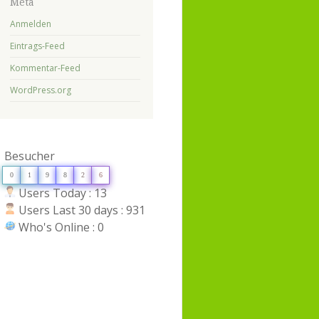
Meta
Anmelden
Eintrags-Feed
Kommentar-Feed
WordPress.org
Besucher
0
1
9
8
2
6
Users Today : 13
Users Last 30 days : 931
Who's Online : 0