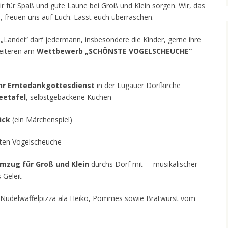
r für Spaß und gute Laune bei Groß und Klein sorgen. Wir, das
 freuen uns auf Euch. Lasst euch überraschen.
Landei“ darf jedermann, insbesondere die Kinder, gerne ihre
eiteren am
Wettbewerb „SCHÖNSTE VOGELSCHEUCHE“
hr Erntedankgottesdienst
in der Lugauer Dorfkirche
feetafel
, selbstgebackene Kuchen
tück
(ein Märchenspiel)
ten Vogelscheuche
mzug für Groß und Klein
durchs Dorf mit musikalischer
s Geleit
ir Nudelwaffelpizza ala Heiko, Pommes sowie Bratwurst vom