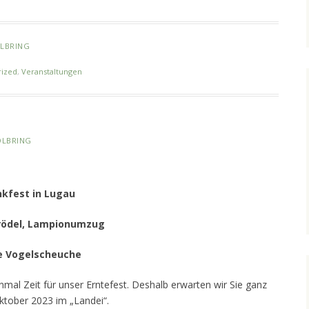
LBRING
rized
,
Veranstaltungen
OLBRING
nkfest in Lugau
Trödel, Lampionumzug
e Vogelscheuche
einmal Zeit für unser Erntefest. Deshalb erwarten wir Sie ganz
ktober 2023 im „Landei“.