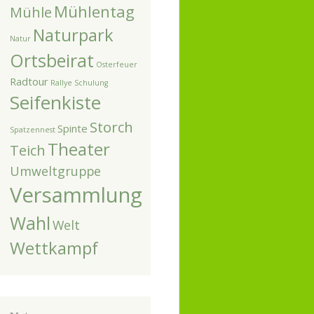
Mühlentag
Mühle
Naturpark
Natur
Ortsbeirat
Osterfeuer
Radtour
Rallye
Schulung
Seifenkiste
Storch
Spinte
Spatzennest
Theater
Teich
Umweltgruppe
Versammlung
Wahl
Welt
Wettkampf