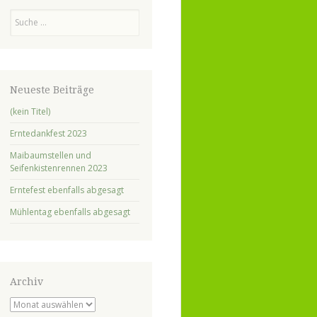
Suchen
Neueste Beiträge
(kein Titel)
Erntedankfest 2023
Maibaumstellen und
Seifenkistenrennen 2023
Erntefest ebenfalls abgesagt
Mühlentag ebenfalls abgesagt
Archiv
Archiv