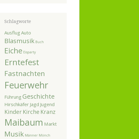
Schlagworte
Ausflug
Auto
Blasmusik
Buch
Eiche
Eisparty
Erntefest
Fastnachten
Feuerwehr
Geschichte
Führung
Hirschkäfer
Jagd
Jugend
Kinder
Kirche
Kranz
Maibaum
Markt
Musik
Männer
Mönch