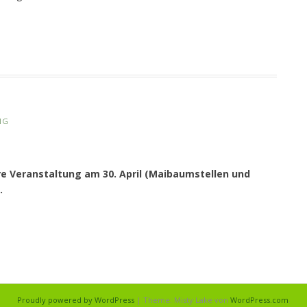
NG
e Veranstaltung am 30. April (Maibaumstellen und
.
Proudly powered by WordPress
|
Theme: Misty Lake von
WordPress.com
.