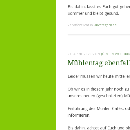
Bis dahin, lasst es Euch gut geh
Sommer und bleibt gesund.
Veröffentlicht in
Uncategorized
21. APRIL 2020
VON
JÜRGEN WOLBRI
Mühlentag ebenfall
Leider müssen wir heute mitteile
Ob wir es in diesem Jahr noch z
unseres neuen (geschnitzten) Mül
Einführung des Mühlen-Cafés, ode
informieren.
Bis dahin, achtet auf Euch und bl