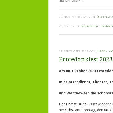
UNCATEGORIZED
29. NOVEMBER 2023
VON
JÜRGEN WO
Veröffentlicht in
Neuigkeiten
,
Uncatego
18. SEPTEMBER 2023
VON
JÜRGEN W
Erntedankfest 2023
Am 08. Oktober
2023 Ernteda
mit Gottesdienst, Theater, 
und Wettbewerb die schönst
Der Herbst ist da! Es ist wieder 
herzlichst am Sonntag, den 08. O