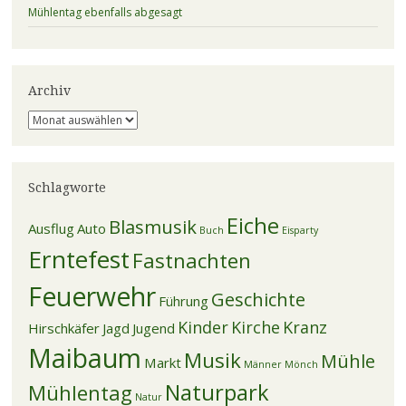
Mühlentag ebenfalls abgesagt
Archiv
Archiv
Schlagworte
Eiche
Blasmusik
Ausflug
Auto
Buch
Eisparty
Erntefest
Fastnachten
Feuerwehr
Geschichte
Führung
Kinder
Kirche
Kranz
Hirschkäfer
Jagd
Jugend
Maibaum
Musik
Mühle
Markt
Männer
Mönch
Naturpark
Mühlentag
Natur