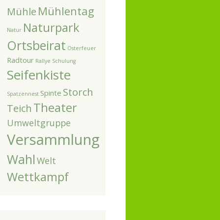
Mühlentag
Mühle
Naturpark
Natur
Ortsbeirat
Osterfeuer
Radtour
Rallye
Schulung
Seifenkiste
Storch
Spinte
Spatzennest
Theater
Teich
Umweltgruppe
Versammlung
Wahl
Welt
Wettkampf