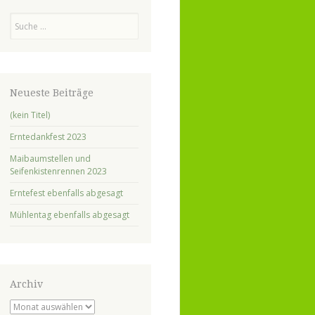
Suchen
Neueste Beiträge
(kein Titel)
Erntedankfest 2023
Maibaumstellen und
Seifenkistenrennen 2023
Erntefest ebenfalls abgesagt
Mühlentag ebenfalls abgesagt
Archiv
Archiv