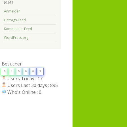
Meta
Anmelden
Eintrags-Feed
Kommentar-Feed
WordPress.org
Besucher
0
1
9
8
8
9
Users Today : 17
Users Last 30 days : 895
Who's Online : 0