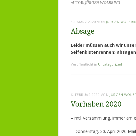
AUTOR:
JÜRGEN WOLBRING
30. MÄRZ 2020
VON
JÜRGEN WOLBRI
Absage
Leider müssen auch wir unser
Seifenkistenrennen) absagen
Veröffentlicht in
Uncategorized
6. FEBRUAR 2020
VON
JÜRGEN WOLB
Vorhaben 2020
– mtl. Versammlung, immer am e
– Donnerstag, 30. April 2020 Ma