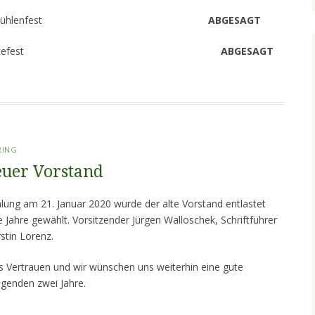
01. Juni 2020 Mühlenfest
ABGESAGT
Oktober 2020 Erntefest
ABGESAGT
RING
euer Vorstand
ung am 21. Januar 2020 wurde der alte Vorstand entlastet
e Jahre gewählt. Vorsitzender Jürgen Walloschek, Schriftführer
rstin Lorenz.
s Vertrauen und wir wünschen uns weiterhin eine gute
lgenden zwei Jahre.