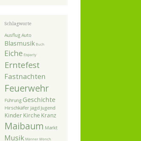
Schlagworte
Ausflug
Auto
Blasmusik
Buch
Eiche
Eisparty
Erntefest
Fastnachten
Feuerwehr
Geschichte
Führung
Hirschkäfer
Jagd
Jugend
Kinder
Kirche
Kranz
Maibaum
Markt
Musik
Männer
Mönch