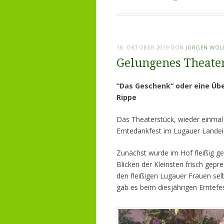
18. OKTOBER 2019
VON
JÜRGEN WOL
Gelungenes Theate
“Das Geschenk“ oder eine Üb
Rippe
Das Theaterstück, wieder einmal 
Erntedankfest im Lugauer Landei e
Zunächst wurde im Hof fleißig get
Blicken der Kleinsten frisch gepr
den fleißigen Lugauer Frauen sel
gab es beim diesjährigen Erntefes