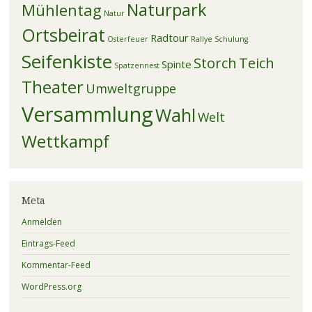
Naturpark
Mühlentag
Natur
Ortsbeirat
Radtour
Osterfeuer
Rallye
Schulung
Seifenkiste
Storch
Teich
Spinte
Spatzennest
Theater
Umweltgruppe
Versammlung
Wahl
Welt
Wettkampf
Meta
Anmelden
Eintrags-Feed
Kommentar-Feed
WordPress.org