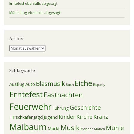
Erntefest ebenfalls abgesagt
Mühlentag ebenfalls abgesagt
Archiv
Archiv
Schlagworte
Eiche
Blasmusik
Ausflug
Auto
Buch
Eisparty
Erntefest
Fastnachten
Feuerwehr
Geschichte
Führung
Kinder
Kirche
Kranz
Hirschkäfer
Jagd
Jugend
Maibaum
Musik
Mühle
Markt
Männer
Mönch